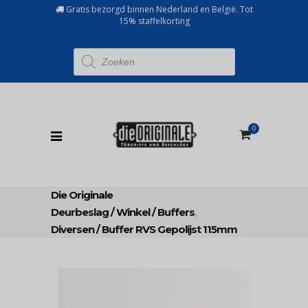
Gratis bezorgd binnen Nederland en België. Tot
15% staffelkorting
Producten
zoeken
0
Die Originale
Deurbeslag
/
Winkel
/
Buffers
,
Diversen
/
Buffer RVS Gepolijst 115mm