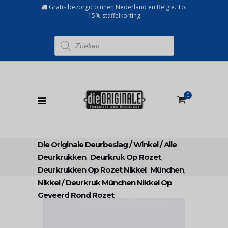
Gratis bezorgd binnen Nederland en België. Tot
15% staffelkorting
Producten
zoeken
0
Die Originale Deurbeslag
/
Winkel
/
Alle
Deurkrukken
,
Deurkruk Op Rozet
,
Deurkrukken Op Rozet Nikkel
,
München
,
Nikkel
/
Deurkruk München Nikkel Op
Geveerd Rond Rozet