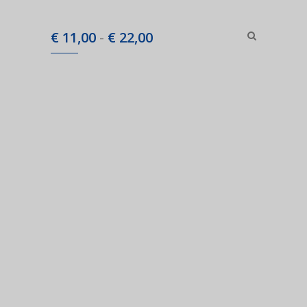
Prijsklasse:
€
11,00
-
€
22,00
€ 11,00
tot
€ 22,00