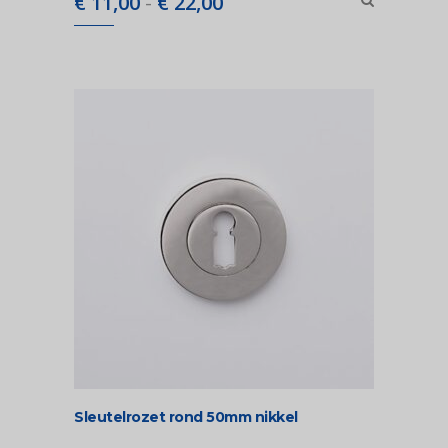
€
11,00
-
€
22,00
€ 11,00
tot
€ 22,00
Sleutelrozet rond 50mm nikkel