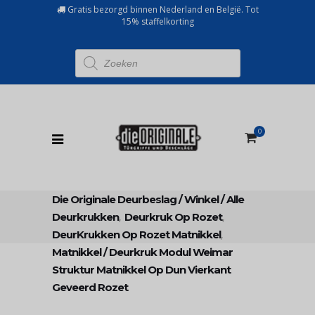
Gratis bezorgd binnen Nederland en België. Tot
15% staffelkorting
Producten
zoeken
0
Die Originale Deurbeslag
/
Winkel
/
Alle
Deurkrukken
,
Deurkruk Op Rozet
,
DeurKrukken Op Rozet Matnikkel
,
Matnikkel
/
Deurkruk Modul Weimar
Struktur Matnikkel Op Dun Vierkant
Geveerd Rozet