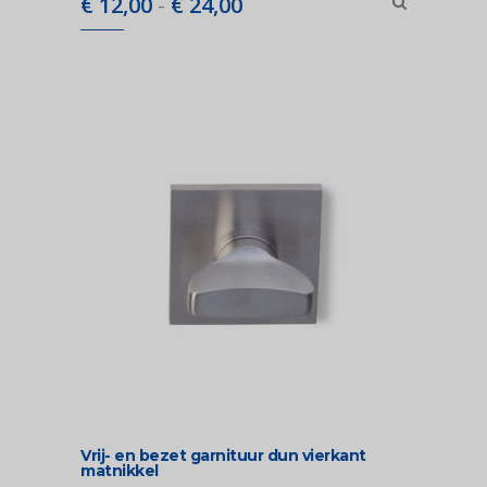
Prijsklasse:
€
12,00
-
€
24,00
€ 12,00
tot
€ 24,00
Vrij- en bezet garnituur dun vierkant
matnikkel