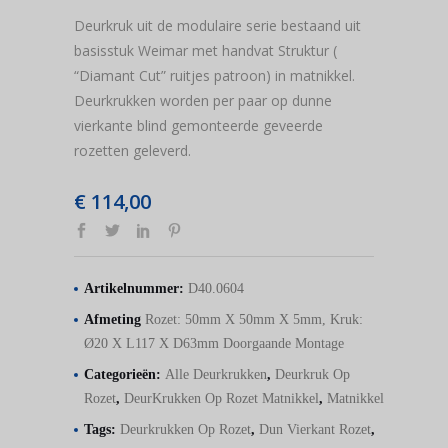
Deurkruk uit de modulaire serie bestaand uit
basisstuk Weimar met handvat Struktur (
“Diamant Cut” ruitjes patroon) in matnikkel.
Deurkrukken worden per paar op dunne
vierkante blind gemonteerde geveerde
rozetten geleverd.
€
114,00
Artikelnummer:
D40.0604
Afmeting
Rozet: 50mm X 50mm X 5mm, Kruk:
Ø20 X L117 X D63mm Doorgaande Montage
Categorieën:
Alle Deurkrukken
,
Deurkruk Op
Rozet
,
DeurKrukken Op Rozet Matnikkel
,
Matnikkel
Tags:
Deurkrukken Op Rozet
,
Dun Vierkant Rozet
,