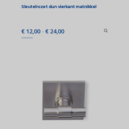
Sleutelrozet dun vierkant matnikkel
Prijsklasse:
€
12,00
-
€
24,00
€ 12,00
tot
€ 24,00