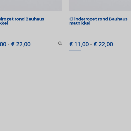
elrozet rond Bauhaus
Cilinderrozet rond Bauhaus
kkel
matnikkel
Prijsklasse:
Prijskl
00
-
€
22,00
€
11,00
-
€
22,00
€ 11,00
€ 11,0
tot
tot
€ 22,00
€ 22,0