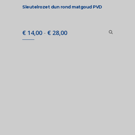
Sleutelrozet dun rond matgoud PVD
Prijsklasse:
€
14,00
-
€
28,00
€ 14,00
tot
€ 28,00