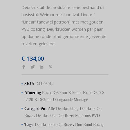
Deurkruk uit de modulaire serie bestaand uit
basisstuk Weimar met handvat Linear (
“Linear” tandwiel patroon) met mat gouden
PVD coating. Deurkrukken worden per paar
op dunne ronde blind gemonteerde geveerde
rozetten geleverd.
€
134,00
SKU:
D41.05012
Afmeting
Rozet: Ø50mm X 5mm, Kruk: Ø20 X
L120 X D63mm Doorgaande Montage
Categorieën:
Alle Deurkrukken
,
Deurkruk Op
Rozet
,
Deurkrukken Op Rozet Matbrons PVD
Tags:
Deurkrukken Op Rozet
,
Dun Rond Rozet
,