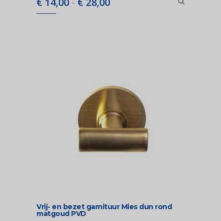
Prijsklasse:
€
14,00
-
€
28,00
€ 14,00
tot
€ 28,00
Vrij- en bezet garnituur Mies dun rond
matgoud PVD