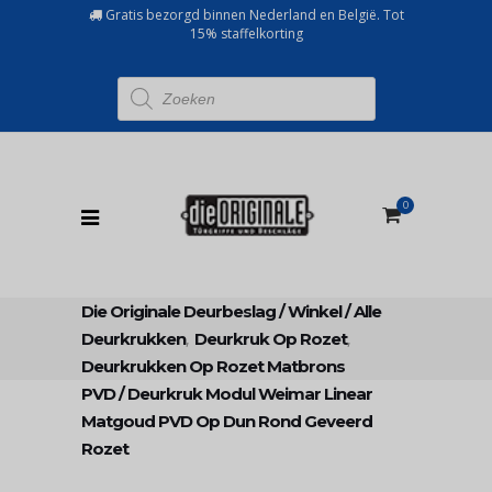
Gratis bezorgd binnen Nederland en België. Tot
15% staffelkorting
Producten
zoeken
0
Die Originale Deurbeslag
/
Winkel
/
Alle
Deurkrukken
,
Deurkruk Op Rozet
,
Deurkrukken Op Rozet Matbrons
PVD
/
Deurkruk Modul Weimar Linear
Matgoud PVD Op Dun Rond Geveerd
Rozet