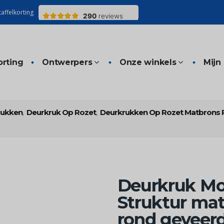
affelkorting
orting
Ontwerpers
Onze winkels
Mijn
rukken
,
Deurkruk Op Rozet
,
Deurkrukken Op Rozet Matbrons
Deurkruk Mo
Struktur ma
rond geveerd