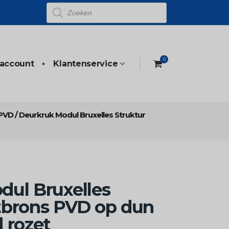
Producten
zoeken
0
 account
Klantenservice
 PVD
/
Deurkruk Modul Bruxelles Struktur
dul Bruxelles
tbrons PVD op dun
 rozet