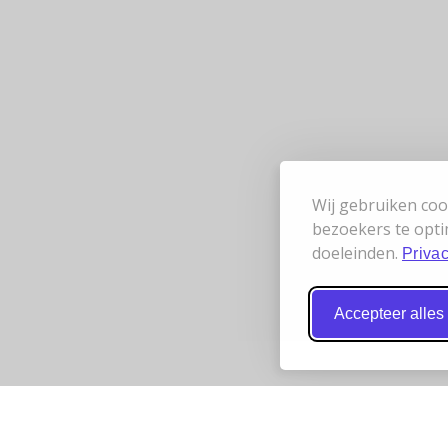
Wij gebruiken coo
bezoekers te opti
doeleinden.
Privac
Accepteer alles