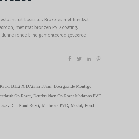
bestaand uit basisstuk Bruxelles met handvat
 patroon) met mat bronzen PVD coating.
 dunne ronde blind gemonteerde geveerde
Kruk: B112 X D72mm 38mm Doorgaande Montage
eurkruk Op Rozet
,
Deurkrukken Op Rozet Matbrons PVD
ozet
,
Dun Rond Rozet
,
Matbrons PVD
,
Modul
,
Rond