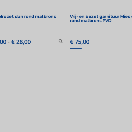
elrozet dun rond matbrons
Vrij- en bezet garnituur Mies
rond matbrons PVD
Prijsklasse:
00
-
€
28,00
€
75,00
€ 14,00
tot
€ 28,00