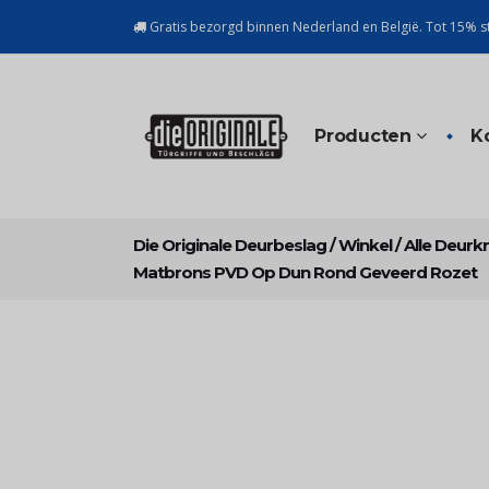
Gratis bezorgd binnen Nederland en België. Tot 15% st
Producten
K
Die Originale Deurbeslag
/
Winkel
/
Alle Deurk
Matbrons PVD Op Dun Rond Geveerd Rozet