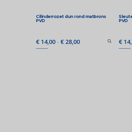
Cilinderrozet dun rond matbrons
Sleut
PVD
PVD
Prijsklasse:
€
14,00
-
€
28,00
€
14,
€ 14,00
tot
€ 28,00