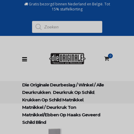
Gratis bezorgd binnen Nederland en België. Tot
15% staffelkorting
Producten
zoeken
0
Die Originale Deurbeslag
/
Winkel
/
Alle
Deurkrukken
,
Deurkruk Op Schild
,
Krukken Op Schild Matnikkel
,
Matnikkel
/
Deurkruk Ton
Matnikkel/ebben Op Haaks Geveerd
Schild Blind