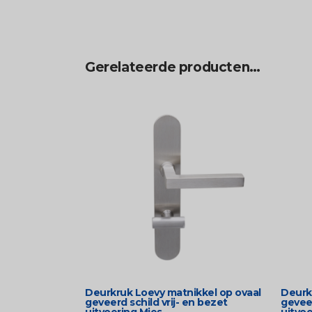
Gerelateerde producten…
Deurkruk Loevy matnikkel op ovaal
Deurk
geveerd schild vrij- en bezet
geveer
uitvoering Mies
uitvoe