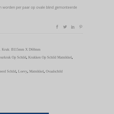
en worden per paar op ovale blind gemonteerde
m. Kruk: B115mm X D60mm
eurkruk Op Schild
,
Krukken Op Schild Matnikkel
,
eerd Schild
,
Loevy
,
Matnikkel
,
Ovaalschild