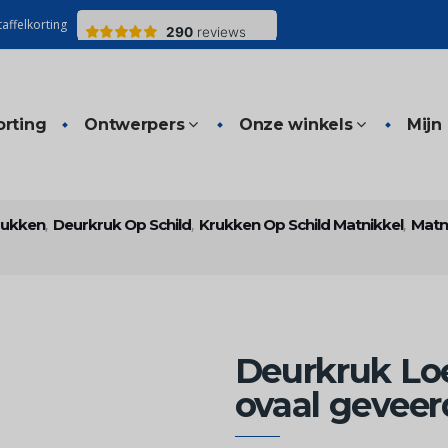
affelkorting
orting
Ontwerpers
Onze winkels
Mijn
rukken
,
Deurkruk Op Schild
,
Krukken Op Schild Matnikkel
,
Matn
Deurkruk Lo
ovaal geveerd