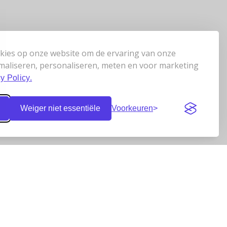
kies op onze website om de ervaring van onze
maliseren, personaliseren, meten en voor marketing
y Policy.
Weiger niet essentiële
Voorkeuren
Klantbeoordelingen
n
0 tot