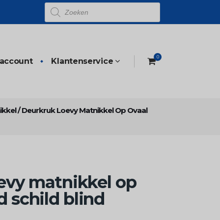
Producten
zoeken
0
 account
Klantenservice
ikkel
/
Deurkruk Loevy Matnikkel Op Ovaal
evy matnikkel op
 schild blind