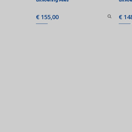
€
155,00
€
148