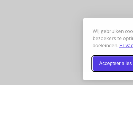
Wij gebruiken coo
bezoekers te opti
doeleinden.
Privac
Accepteer alles
 werken samen
Bereikbaarheid
t
Wij zijn telefonisch bereikbaar va
maandag t/m donderdag van 9.0