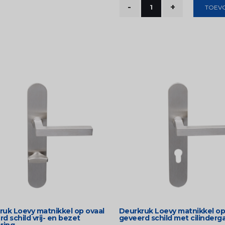
TOEV
ruk Loevy matnikkel op ovaal
Deurkruk Loevy matnikkel op
d schild vrij- en bezet
geveerd schild met cilinderg
ring