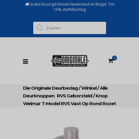
Gratis bezorgd binnen Nederland en België. Tot
15% staffelkorting
Producten
zoeken
0
Die Originale Deurbeslag
/
Winkel
/
Alle
Deurknoppen
,
RVS Geborsteld
/
Knop
Weimar T-Model RVS Vast Op Rond Rozet