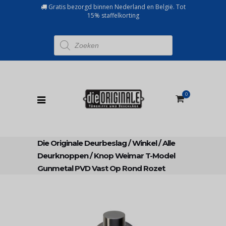
Gratis bezorgd binnen Nederland en België. Tot
15% staffelkorting
Producten
zoeken
0
Die Originale Deurbeslag
/
Winkel
/
Alle
Deurknoppen
/
Knop Weimar T-Model
Gunmetal PVD Vast Op Rond Rozet