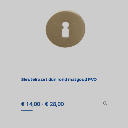
Sleutelrozet dun rond matgoud PVD
Prijsklasse:
€
14,00
-
€
28,00
€ 14,00
tot
€ 28,00