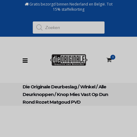
Gratis bezorgd binnen Nederland en België. Tot
15% staffelkorting
Producten
zoeken
0
Die Originale Deurbeslag
/
Winkel
/
Alle
Deurknoppen
/
Knop Mies Vast Op Dun
Rond Rozet Matgoud PVD