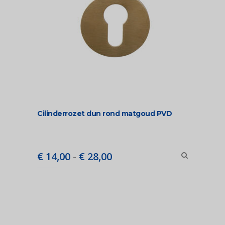
Cilinderrozet dun rond matgoud PVD
Prijsklasse:
€
14,00
-
€
28,00
€ 14,00
tot
€ 28,00