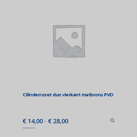
Cilinderrozet dun vierkant matbrons PVD
Prijsklasse:
€
14,00
-
€
28,00
€ 14,00
tot