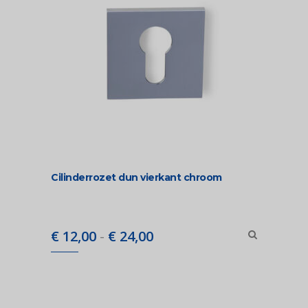
Cilinderrozet dun vierkant chroom
Prijsklasse:
€
12,00
-
€
24,00
€ 12,00
tot
€ 24,00