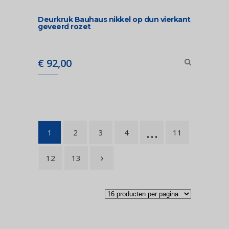
Deurkruk Bauhaus nikkel op dun vierkant
geveerd rozet
€
92,00
…
1
2
3
4
11
12
13