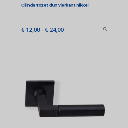
Cilinderrozet dun vierkant nikkel
Prijsklasse:
€
12,00
-
€
24,00
€ 12,00
tot
€ 24,00