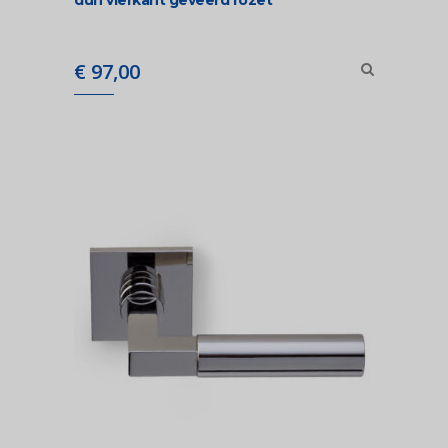
dun vierkant geveerd rozet
€
97,00