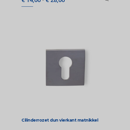
€ 14,00
tot
€ 28,00
Cilinderrozet dun vierkant matnikkel