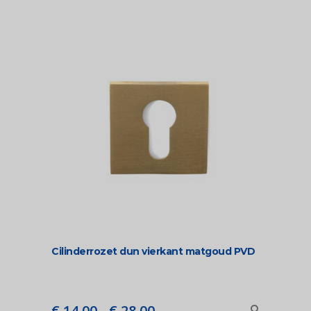
€ 28,00
Cilinderrozet dun vierkant matgoud PVD
Prijsklasse:
€
14,00
-
€
28,00