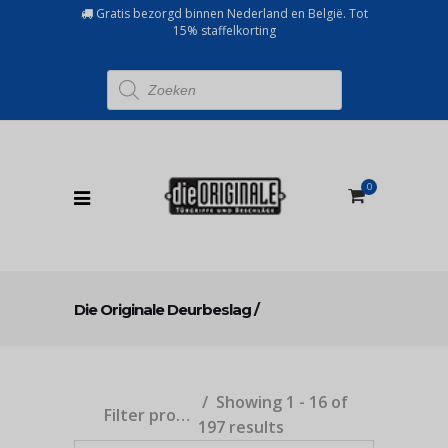
Gratis bezorgd binnen Nederland en België. Tot
15% staffelkorting
Producten
zoeken
0
Die Originale Deurbeslag
/
Showing 1 - 16 of
Filter producten
197 results