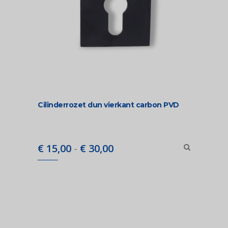
Cilinderrozet dun vierkant carbon PVD
Prijsklasse:
€
15,00
-
€
30,00
€ 15,00
tot
€ 30,00