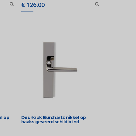
€
126,00
l op
Deurkruk Burchartz nikkel op
haaks geveerd schild blind