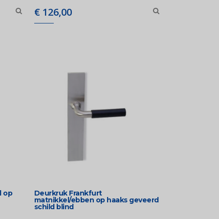
€
126,00
l op
Deurkruk Frankfurt
matnikkel/ebben op haaks geveerd
schild blind