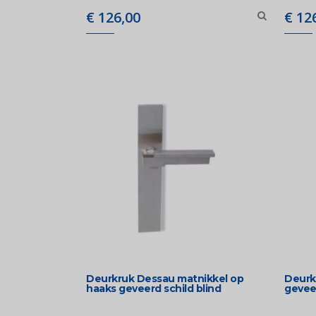
€
126,00
€
126
Deurkruk Dessau matnikkel op
Deurk
haaks geveerd schild blind
geveer