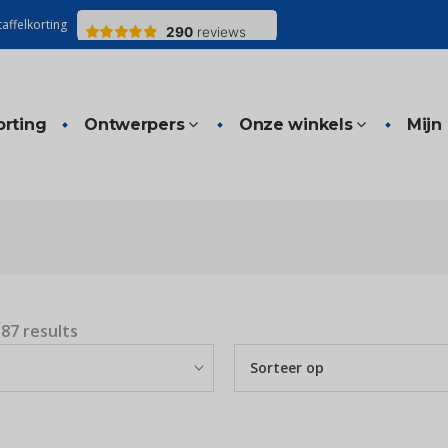
affelkorting
orting
Ontwerpers
Onze winkels
Mijn
 87 results
Sorteer op