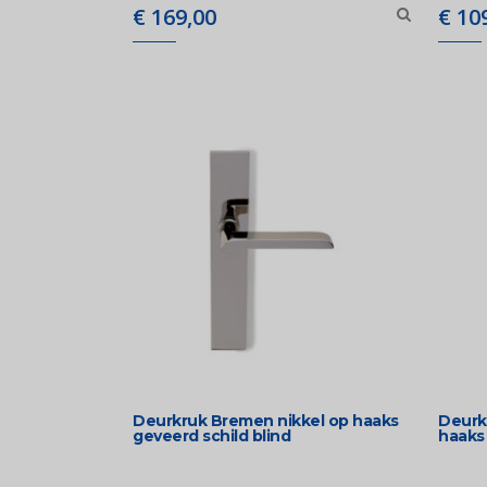
€
169,00
€
109
Deurkruk Bremen nikkel op haaks
Deurk
geveerd schild blind
haaks 