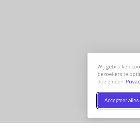
Wij gebruiken coo
bezoekers te opti
doeleinden.
Privac
Accepteer alles